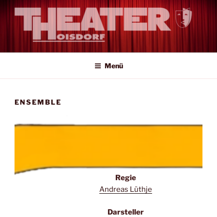
Zum
Inhalt
springen
Amateur-Theater auf Profi-Niveau
Menü
ENSEMBLE
Regie
Andreas Lüthje
Darsteller