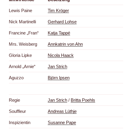
Lewis Paine
Tim Kröger
Nick Martinelli
Gerhard Lohse
Francine „Fran“
Katja Tappé
Mrs. Weisberg
Annkatrin von Ahn
Gloria Lipke
Nicola Haack
Arnold „Arnie“
Jan Strich
Aguzzo
Björn Ipsen
Regie
Jan Strich
/
Britta Poehls
Souffleur
Andreas Lüthje
Inspizientin
Susanne Pape