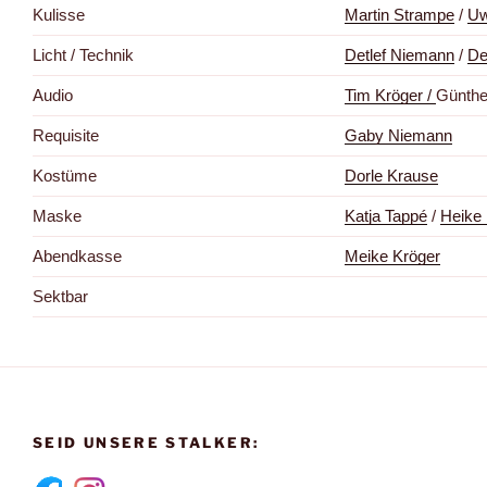
Kulisse
Martin Strampe
/
Uw
Licht / Technik
Detlef Niemann
/
De
Audio
Tim Kröger /
Günth
Requisite
Gaby Niemann
Kostüme
Dorle Krause
Maske
Katja Tappé
/
Heike
Abendkasse
Meike Kröger
Sektbar
SEID UNSERE STALKER: