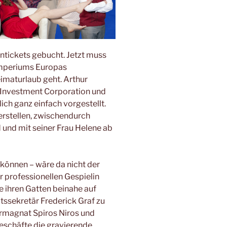
hntickets gebucht. Jetzt muss
imperiums Europas
eimaturlaub geht. Arthur
n Investment Corporation und
lich ganz einfach vorgestellt.
erstellen, zwischendurch
 und mit seiner Frau Helene ab
 können – wäre da nicht der
er professionellen Gespielin
ie ihren Gatten beinahe auf
atssekretär Frederick Graf zu
rmagnat Spiros Niros und
eschäfte die gravierende