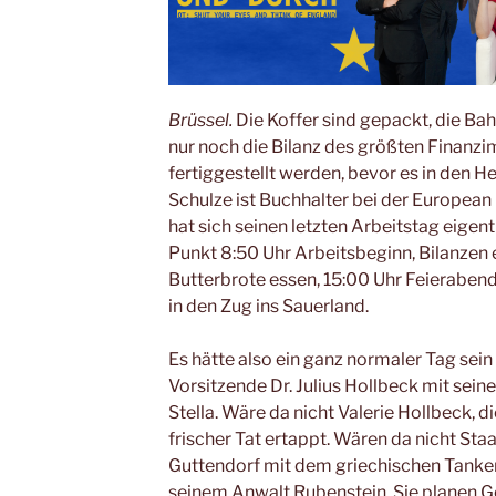
Brüssel.
Die Koffer sind gepackt, die Ba
nur noch die Bilanz des größten Finanz
fertiggestellt werden, bevor es in den H
Schulze ist Buchhalter bei der Europea
hat sich seinen letzten Arbeitstag eigent
Punkt 8:50 Uhr Arbeitsbeginn, Bilanzen 
Butterbrote essen, 15:00 Uhr Feierabend
in den Zug ins Sauerland.
Es hätte also ein ganz normaler Tag sein
Vorsitzende Dr. Julius Hollbeck mit sein
Stella. Wäre da nicht Valerie Hollbeck, d
frischer Tat ertappt. Wären da nicht Sta
Guttendorf mit dem griechischen Tanke
seinem Anwalt Rubenstein. Sie planen G