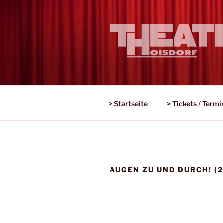
Zum
Inhalt
springen
Amateur-Theater auf Profi-Ni
> Startseite
> Tickets / Termi
AUGEN ZU UND DURCH! (2